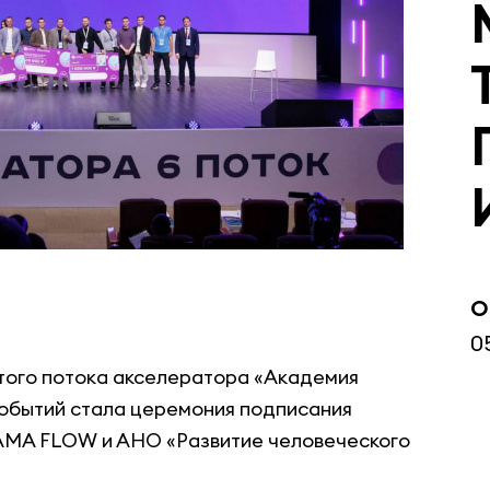
О
0
стого потока акселератора «Академия
событий стала церемония подписания
AMA FLOW и АНО «Развитие человеческого