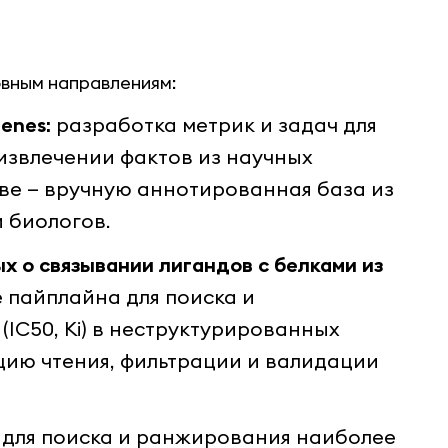
овным направлениям:
enes:
разработка метрик и задач для
извлечении фактов из научных
ове — вручную аннотированная база из
и биологов.
х о связывании лигандов с белками из
 пайплайна для поиска и
IC50, Ki) в неструктурированных
цию чтения, фильтрации и валидации
для поиска и ранжирования наиболее