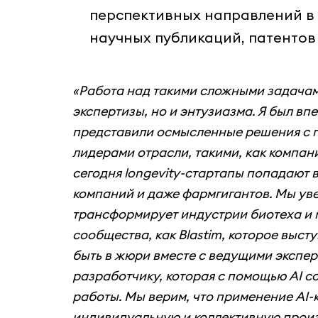
перспективных направлений в 
научных публикаций, патентов 
«Работа над такими сложными задачами
экспертизы, но и энтузиазма. Я был впе
представили осмысленные решения с п
лидерами отрасли, такими, как компани
сегодня longevity-стартапы попадают 
компаний и даже фармгигантов. Мы уве
трансформирует индустрии биотеха и 
сообщества, как Blastim, которое выс
быть в жюри вместе с ведущими экспе
разработчику, которая с помощью AI с
работы. Мы верим, что применение AI-
индивидуальную и коллективную произ