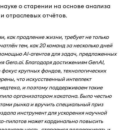
науке о старении на основе анализа
и отраслевых отчётов.
, как продление жизни, требует не только
чатлён тем, как 20 команд за несколько дней
омощью AI-агентов для задач, предложенных
я Gero.ai. Благодаря достижениям GenAI,
в фокус крупных фондов, технологических
рены, что искусственный интеллект
медтеха, и поэтому поддерживаем такие
тупило организатором хакатона. Было честью
ртами рынка и вручить специальный приз
оздала инструмент для ускорения научной
ко-пилотов может кардинально повысить
водительность, стараемся поддерживать и