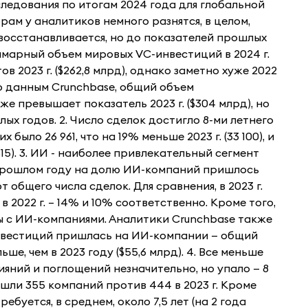
следования по итогам 2024 года для глобальной
рам у аналитиков немного разнятся, в целом,
 восстанавливается, но до показателей прошлых
уммарный объем мировых VC-инвестиций в 2024 г.
в 2023 г. ($262,8 млрд), однако заметно хуже 2022
. По данным Crunchbase, общий объем
же превышает показатель 2023 г. ($304 млрд), но
ых годов. 2. Число сделок достигло 8-ми летнего
х было 26 961, что на 19% меньше 2023 г. (33 100), и
815). 3. ИИ - наиболее привлекательный сегмент
в прошлом году на долю ИИ-компаний пришлось
 общего числа сделок. Для сравнения, в 2023 г.
в 2022 г. – 14% и 10% соответственно. Кроме того,
ы с ИИ-компаниями. Аналитики Crunchbase также
инвестиций пришлась на ИИ-компании — общий
ше, чем в 2023 году ($55,6 млрд). 4. Все меньше
лияний и поглощений незначительно, но упало — 8
вышли 355 компаний против 444 в 2023 г. Кроме
ебуется, в среднем, около 7,5 лет (на 2 года