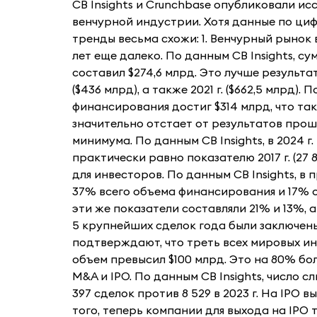
CB Insights и Crunchbase опубликовали ис
венчурной индустрии. Хотя данные по циф
тренды весьма схожи: 1. Венчурный рынок
лет еще далеко. По данным CB Insights, с
составил $274,6 млрд. Это лучше результато
($436 млрд), а также 2021 г. ($662,5 млрд)
финансирования достиг $314 млрд, что так
значительно отстает от результатов прошл
минимума. По данным CB Insights, в 2024 г. и
практически равно показателю 2017 г. (27 
для инвесторов. По данным CB Insights, 
37% всего объема финансирования и 17% от
эти же показатели составляли 21% и 13%, а 
5 крупнейших сделок года были заключен
подтверждают, что треть всех мировых 
объем превысил $100 млрд. Это на 80% боль
M&A и IPO. По данным CB Insights, число с
397 сделок против 8 529 в 2023 г. На IPO 
того, теперь компании для выхода на IPO тр